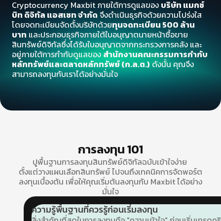
Cryptocurrency Maxbit ภายใต้การดูแลของ
บริษัท แมกซ์
บิท ดิจิทัล แอสเซท จำกัด
จึงดำเนินธุรกิจด้วยความโปร่งใส
โดยจดทะเบียนจัดตั้งบริษัทด้วย
ทุนจดทะเบียน 500 ล้าน
บาท
และประกอบธุรกิจภายใต้ใบอนุญาตนายหน้าซื้อขาย
สินทรัพย์ดิจิทัลซึ่งได้รับใบอนุญาตจากกระทรวงการคลัง และ
อยู่ภายใต้การกำกับดูแลของ
สำนักงานคณะกรรมการกำกับ
หลักทรัพย์และตลาดหลักทรัพย์ (ก.ล.ต.)
ดังนั้น คุณจึง
สามารถลงทุนกับเราได้อย่างมั่นใจ
การลงทุน 101
ปูพื้นฐานการลงทุนสินทรัพย์ดิจิทัลฉบับเข้าใจง่าย
ตั้งแต่วางแผนเลือกสินทรัพย์ ไปจนถึงเทคนิคการจัดพอร์ต
ลงทุนเบื้องต้น เพื่อให้คุณเริ่มต้นลงทุนกับ Maxbit ได้อย่าง
มั่นใจ
ความรู้พื้นฐานที่ควรรู้ก่อนเริ่มลงทุน
สิ่งสำคัญที่สุดในการลงทุนคือ "ความเข้าใจ" ก่อนเริ่มเทรดค