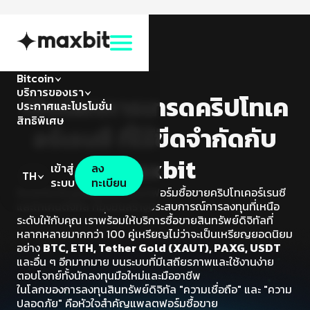
Bitcoin
บริการของเรา
เปิดโลกการเทรดคริปโทเค
ประกาศและโปรโมชั่น
สิทธิพิเศษ
อร์เรนซี ที่ไร้ขีดจำกัดกับ
Maxbit
เข้าสู่
ลง
TH
ระบบ
ทะเบียน
ยินดีต้อนรับสู่
Maxbit
แพลตฟอร์มซื้อขายคริปโทเคอร์เรนซี
และโทเคนดิจิทัล ที่มุ่งมั่นสร้างประสบการณ์การลงทุนที่เหนือ
ระดับให้กับคุณ เราพร้อมให้บริการซื้อขายสินทรัพย์ดิจิทัลที่
หลากหลายมากกว่า 100 คู่เหรียญไม่ว่าจะเป็นเหรียญยอดนิยม
อย่าง
BTC, ETH, Tether Gold (XAUT), PAXG, USDT
และอื่น ๆ อีกมากมาย บนระบบที่มีเสถียรภาพและใช้งานง่าย
ตอบโจทย์ทั้งนักลงทุนมือใหม่และมืออาชีพ
ในโลกของการลงทุนสินทรัพย์ดิจิทัล "ความเชื่อถือ" และ "ความ
ปลอดภัย" คือหัวใจสำคัญแพลตฟอร์มซื้อขาย